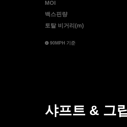
MOI
백스핀량
토탈 비거리(m)
90MPH 기준
샤프트 & 그